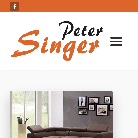
Sanierung
Innenausbau
Außenputz
Innenputz
Dämmung