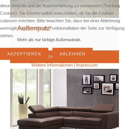
diese Website und die Nutzererfahrung zu verbessern (Tracking
Cookies). Sie können selbst entscheiden, ob Sie die Cookies
zulassen möchten. Bitte beachten Sie, dass bei einer Ablehnung
Außenputz
womöglich nicht mehr alle Funktionalitäten der Seite zur Verfügung
stehen.
Mehr als nur farbige Außenwände.
AKZEPTIEREN
ABLEHNEN
MEHR ERFAHREN
Weitere Informationen
|
Impressum